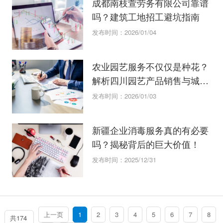
成都南枝萱劳务有限公司靠谱
吗？建筑工地招工避坑指南
发布时间：2026/01/04
农业园艺服务不仅仅是种花？
解析四川园艺产品销售与城市
绿化管理
发布时间：2026/01/03
新疆企业消毒服务真的有必要
吗？揭秘背后的巨大价值！
发布时间：2025/12/31
上一页
1
2
3
4
5
6
7
8
共174