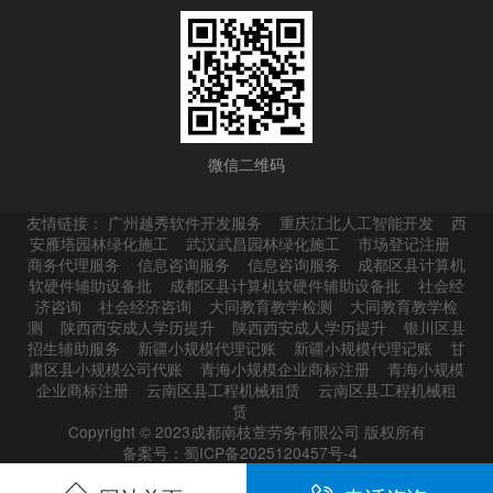
微信二维码
友情链接：
广州越秀软件开发服务
重庆江北人工智能开发
西
安雁塔园林绿化施工
武汉武昌园林绿化施工
市场登记注册
商务代理服务
信息咨询服务
信息咨询服务
成都区县计算机
软硬件辅助设备批
成都区县计算机软硬件辅助设备批
社会经
济咨询
社会经济咨询
大同教育教学检测
大同教育教学检
测
陕西西安成人学历提升
陕西西安成人学历提升
银川区县
招生辅助服务
新疆小规模代理记账
新疆小规模代理记账
甘
肃区县小规模公司代账
青海小规模企业商标注册
青海小规模
企业商标注册
云南区县工程机械租赁
云南区县工程机械租
赁
Copyright © 2023成都南枝萱劳务有限公司 版权所有
备案号：蜀ICP备2025120457号-4